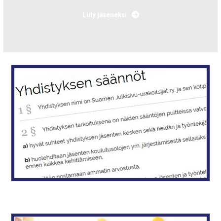
Liity jäseneksi
Yhdistyksen säännöt