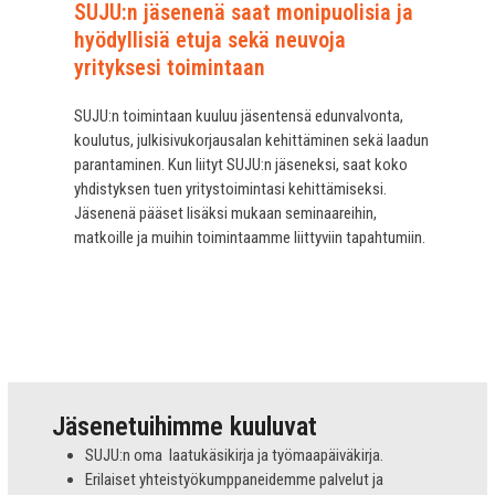
SUJU:n jäsenenä saat monipuolisia ja
hyödyllisiä etuja sekä neuvoja
yrityksesi toimintaan
SUJU:n toimintaan kuuluu jäsentensä edunvalvonta,
koulutus, julkisivukorjausalan kehittäminen sekä laadun
parantaminen. Kun liityt SUJU:n jäseneksi, saat koko
yhdistyksen tuen yritystoimintasi kehittämiseksi.
Jäsenenä pääset lisäksi mukaan seminaareihin,
matkoille ja muihin toimintaamme liittyviin tapahtumiin.
Jäsenetuihimme kuuluvat
SUJU:n oma laatukäsikirja ja työmaapäiväkirja.
Erilaiset yhteistyökumppaneidemme palvelut ja