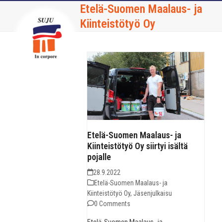
Skip
Open
Close
Etelä-Suomen Maalaus- ja
to
Kiinteistötyö Oy
mobile
mobile
content
menu
menu
Etelä-Suomen Maalaus- ja
Kiinteistötyö Oy siirtyi isältä
pojalle
28.9.2022
Etelä-Suomen Maalaus- ja
Kiinteistötyö Oy
,
Jäsenjulkaisu
0 Comments
Etelä-Suomen Maalaus- ja