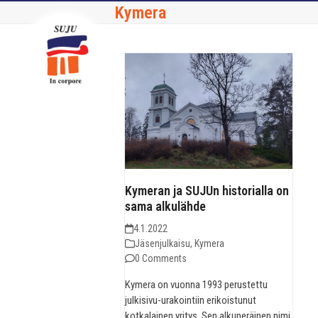
Skip
Open
Close
Kymera
to
mobile
mobile
content
menu
menu
Kymeran ja SUJUn historialla on
sama alkulähde
4.1.2022
Jäsenjulkaisu
,
Kymera
0 Comments
Kymera on vuonna 1993 perustettu
julkisivu-urakointiin erikoistunut
kotkalainen yritys. Sen alkuperäinen nimi